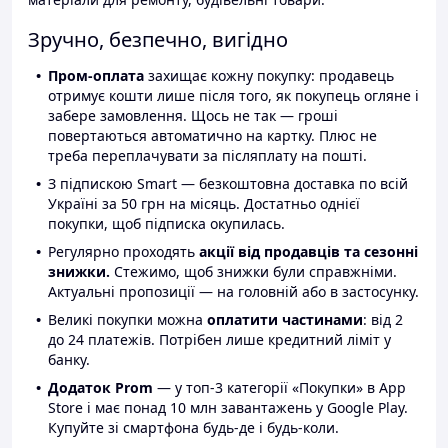
Зручно, безпечно, вигідно
Пром-оплата
захищає кожну покупку: продавець
отримує кошти лише після того, як покупець огляне і
забере замовлення. Щось не так — гроші
повертаються автоматично на картку. Плюс не
треба переплачувати за післяплату на пошті.
З підпискою Smart — безкоштовна доставка по всій
Україні за 50 грн на місяць. Достатньо однієї
покупки, щоб підписка окупилась.
Регулярно проходять
акції від продавців та сезонні
знижки.
Стежимо, щоб знижки були справжніми.
Актуальні пропозиції — на головній або в застосунку.
Великі покупки можна
оплатити частинами
: від 2
до 24 платежів. Потрібен лише кредитний ліміт у
банку.
Додаток Prom
— у топ-3 категорії «Покупки» в App
Store і має понад 10 млн завантажень у Google Play.
Купуйте зі смартфона будь-де і будь-коли.