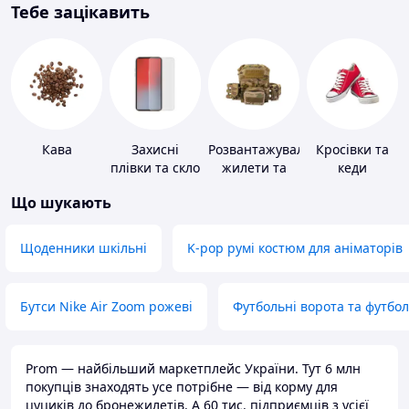
Тебе зацікавить
Кава
Захисні
Розвантажувальні
Кросівки та
плівки та скло
жилети та
кеди
для
плитоноски
Що шукають
портативних
без плит
пристроїв
Щоденники шкільні
K-pop румі костюм для аніматорів
Бутси Nike Air Zoom рожеві
Футбольні ворота та футбо
Prom — найбільший маркетплейс України. Тут 6 млн
покупців знаходять усе потрібне — від корму для
цуциків до бронежилетів. А 60 тис. підприємців з усієї