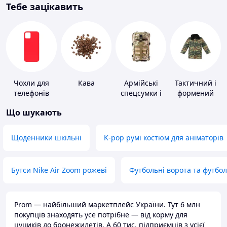
Тебе зацікавить
Чохли для
Кава
Армійські
Тактичний і
телефонів
спецсумки і
формений
рюкзаки
одяг
Що шукають
Щоденники шкільні
K-pop румі костюм для аніматорів
Бутси Nike Air Zoom рожеві
Футбольні ворота та футбо
Prom — найбільший маркетплейс України. Тут 6 млн
покупців знаходять усе потрібне — від корму для
цуциків до бронежилетів. А 60 тис. підприємців з усієї