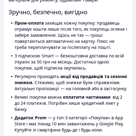
Зручно, безпечно, вигідно
Пром-оплата
захищає кожну покупку: продавець
отримує кошти лише після того, як покупець огляне і
забере замовлення. Щось не так — гроші
повертаються автоматично на картку. Плюс не
треба переплачувати за післяплату на пошті.
З підпискою Smart — безкоштовна доставка по всій
Україні за 50 грн на місяць. Достатньо однієї
покупки, щоб підписка окупилась.
Регулярно проходять
акції від продавців та сезонні
знижки.
Стежимо, щоб знижки були справжніми.
Актуальні пропозиції — на головній або в застосунку.
Великі покупки можна
оплатити частинами
: від 2
до 24 платежів. Потрібен лише кредитний ліміт у
банку.
Додаток Prom
— у топ-3 категорії «Покупки» в App
Store і має понад 10 млн завантажень у Google Play.
Купуйте зі смартфона будь-де і будь-коли.