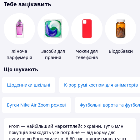
Тебе зацікавить
Жіноча
Засоби для
Чохли для
Біодобавки
парфумерія
прання
телефонів
Що шукають
Щоденники шкільні
K-pop румі костюм для аніматорів
Бутси Nike Air Zoom рожеві
Футбольні ворота та футбо
Prom — найбільший маркетплейс України. Тут 6 млн
покупців знаходять усе потрібне — від корму для
цуциків до бронежилетів. А 60 тис. підприємців з усієї