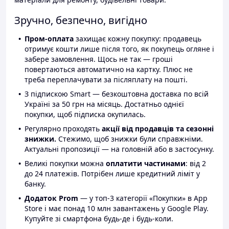
Зручно, безпечно, вигідно
Пром-оплата
захищає кожну покупку: продавець
отримує кошти лише після того, як покупець огляне і
забере замовлення. Щось не так — гроші
повертаються автоматично на картку. Плюс не
треба переплачувати за післяплату на пошті.
З підпискою Smart — безкоштовна доставка по всій
Україні за 50 грн на місяць. Достатньо однієї
покупки, щоб підписка окупилась.
Регулярно проходять
акції від продавців та сезонні
знижки.
Стежимо, щоб знижки були справжніми.
Актуальні пропозиції — на головній або в застосунку.
Великі покупки можна
оплатити частинами
: від 2
до 24 платежів. Потрібен лише кредитний ліміт у
банку.
Додаток Prom
— у топ-3 категорії «Покупки» в App
Store і має понад 10 млн завантажень у Google Play.
Купуйте зі смартфона будь-де і будь-коли.