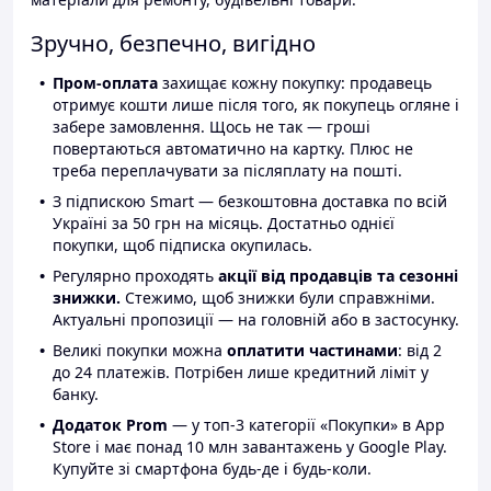
Зручно, безпечно, вигідно
Пром-оплата
захищає кожну покупку: продавець
отримує кошти лише після того, як покупець огляне і
забере замовлення. Щось не так — гроші
повертаються автоматично на картку. Плюс не
треба переплачувати за післяплату на пошті.
З підпискою Smart — безкоштовна доставка по всій
Україні за 50 грн на місяць. Достатньо однієї
покупки, щоб підписка окупилась.
Регулярно проходять
акції від продавців та сезонні
знижки.
Стежимо, щоб знижки були справжніми.
Актуальні пропозиції — на головній або в застосунку.
Великі покупки можна
оплатити частинами
: від 2
до 24 платежів. Потрібен лише кредитний ліміт у
банку.
Додаток Prom
— у топ-3 категорії «Покупки» в App
Store і має понад 10 млн завантажень у Google Play.
Купуйте зі смартфона будь-де і будь-коли.