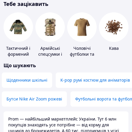
Тебе зацікавить
Тактичний і
Армійські
Чоловічі
Кава
формений
спецсумки і
футболки та
одяг
рюкзаки
майки
Що шукають
Щоденники шкільні
K-pop румі костюм для аніматорів
Бутси Nike Air Zoom рожеві
Футбольні ворота та футбо
Prom — найбільший маркетплейс України. Тут 6 млн
покупців знаходять усе потрібне — від корму для
цуциків до бронежилетів. А 60 тис. підприємців з усієї