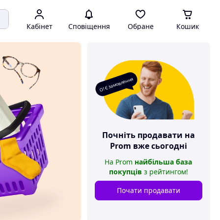
Кабінет
Сповіщення
Обране
Кошик
О! Є замовлення
Почніть продавати на
Prom
вже сьогодні
На
Prom
найбільша база
покупців
з рейтингом
!
Почати продавати