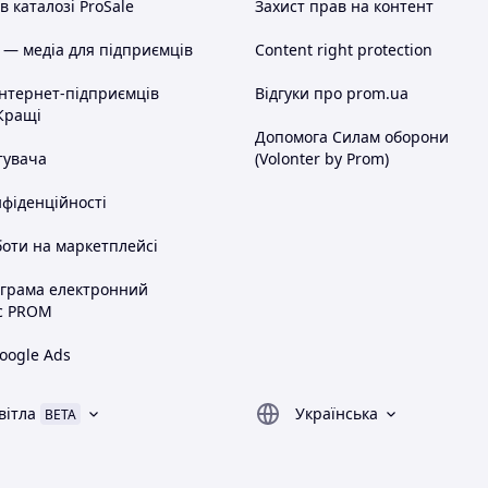
 каталозі ProSale
Захист прав на контент
 — медіа для підприємців
Content right protection
інтернет-підприємців
Відгуки про prom.ua
Кращі
Допомога Силам оборони
тувача
(Volonter by Prom)
нфіденційності
оти на маркетплейсі
ограма електронний
с PROM
oogle Ads
вітла
Українська
BETA