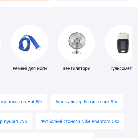
Ремені для йоги
Вентилятори
Пульсометри
ий чохол на Hot 60i
Бюстгальтер без кісточок 95с
ер пушап 75b
Футбольні стоноги Nike Phantom GX2