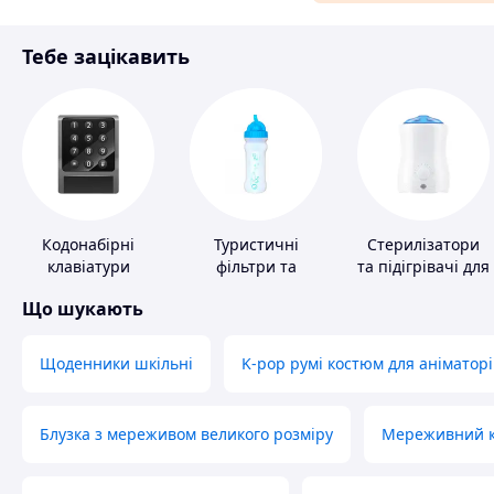
Матеріали для ремонту
Тебе зацікавить
Спорт і відпочинок
Кодонабірні
Туристичні
Стерилізатори
клавіатури
фільтри та
та підігрівачі для
пігулки для
дитячого
Що шукають
питної води
харчування
Щоденники шкільні
K-pop румі костюм для аніматорі
Блузка з мереживом великого розміру
Мереживний ко