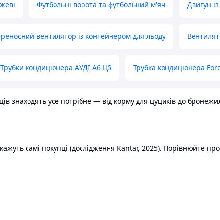
ожеві
Футбольні ворота та футбольний м'яч
Двигун із
реносний вентилятор із контейнером для льоду
Вентилят
Трубки кондиціонера АУДІ А6 Ц5
Трубка кондиціонера Ford
в знаходять усе потрібне — від корму для цуциків до бронежилет
ажуть самі покупці (дослідження Kantar, 2025). Порівнюйте пропо