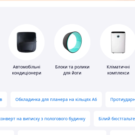
Автомобільні
Блоки та ролики
Кліматичні
кондиціонери
для йоги
комплекси
в
Обкладинка для планера на кільцях А6
Протиударн
нверт на виписку з пологового будинку
Білий бюстгальт