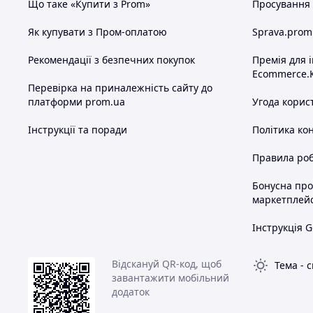
Що таке «Купити з Prom»
Просування в
Як купувати з Пром-оплатою
Sprava.prom
Рекомендації з безпечних покупок
Премія для 
Ecommerce.
Перевірка на приналежність сайту до
платформи prom.ua
Угода корис
Інструкції та поради
Політика ко
Правила роб
Бонусна пр
маркетплей
Інструкція G
Відскануй QR-код, щоб
Тема
-
с
завантажити мобільний
додаток