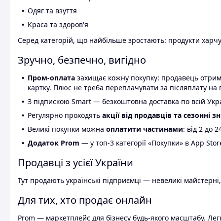
Одяг та взуття
Краса та здоров'я
Серед категорій, що найбільше зростають: продукти харчув
Зручно, безпечно, вигідно
Пром-оплата
захищає кожну покупку: продавець отриму
картку. Плюс не треба переплачувати за післяплату на 
З підпискою Smart — безкоштовна доставка по всій Украї
Регулярно проходять
акції від продавців та сезонні з
Великі покупки можна
оплатити частинами
: від 2 до 
Додаток Prom
— у топ-3 категорії «Покупки» в App Stor
Продавці з усієї України
Тут продають українські підприємці — невеликі майстерні,
Для тих, хто продає онлайн
Prom — маркетплейс для бізнесу будь-якого масштабу. Легк