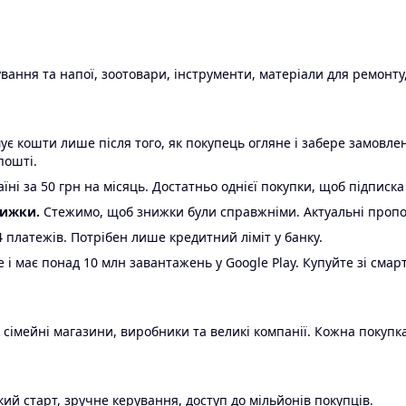
ання та напої, зоотовари, інструменти, матеріали для ремонту,
є кошти лише після того, як покупець огляне і забере замовл
пошті.
ні за 50 грн на місяць. Достатньо однієї покупки, щоб підписка
нижки.
Стежимо, щоб знижки були справжніми. Актуальні пропози
24 платежів. Потрібен лише кредитний ліміт у банку.
e і має понад 10 млн завантажень у Google Play. Купуйте зі смар
 сімейні магазини, виробники та великі компанії. Кожна покупка
ий старт, зручне керування, доступ до мільйонів покупців.